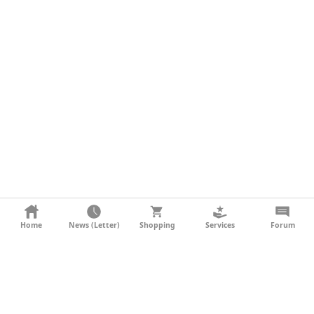
KONTAKT
Home
News (Letter)
Shopping
Services
Forum
AGB
DATENSCHUTZ
SOCIAL MEDIA
IMPRESSUM