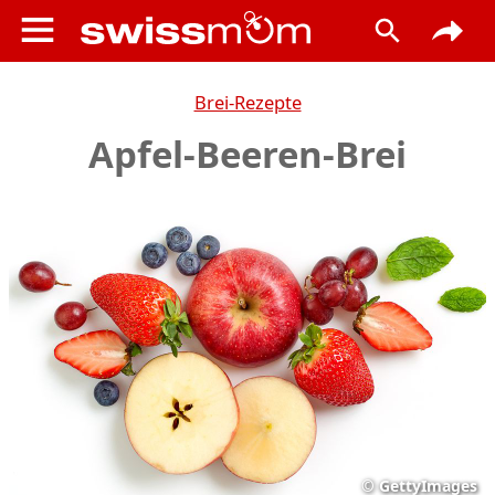
Brei-Rezepte
Apfel-Beeren-Brei
©
GettyImages