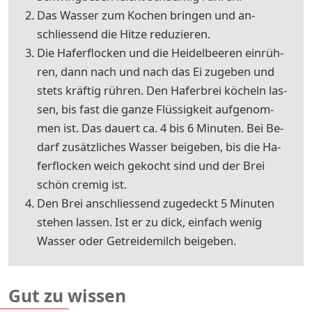
Das Was­ser zum Ko­chen brin­gen und an­
schlies­send die Hit­ze re­du­zie­ren.
Die Ha­fer­flo­cken und die Heidelbeeren ein­rüh­
ren, dann nach und nach das Ei zu­ge­ben und
stets kräf­tig rüh­ren. Den Ha­fer­brei kö­cheln las­
sen, bis fast die gan­ze Flüs­sig­keit auf­ge­nom­
men ist. Das dau­ert ca. 4 bis 6 Mi­nu­ten. Bei Be­
darf zu­sätz­li­ches Was­ser bei­geben, bis die Ha­
fer­flo­cken weich ge­kocht sind und der Brei
schön cre­mig ist.
Den Brei an­schlies­send zu­ge­deckt 5 Mi­nu­ten
ste­hen las­sen. Ist er zu dick, ein­fach we­nig
Was­ser oder Ge­trei­de­milch bei­geben.
Gut zu wissen