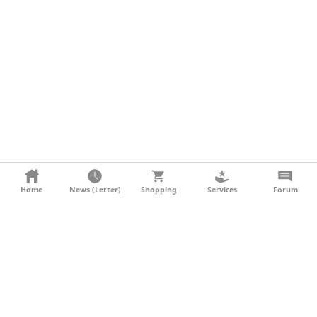
KONTAKT
Home
News (Letter)
Shopping
Services
Forum
AGB
DATENSCHUTZ
SOCIAL MEDIA
IMPRESSUM
WERBUNG