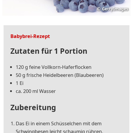
©
GettyImages
Babybrei-Rezept
Zutaten für 1 Portion
120 g fei­ne Voll­korn-Ha­fer­flo­cken
50 g fri­sche Heidelbeeren (Blau­bee­ren)
1 Ei
ca. 200 ml Was­ser
Zubereitung
Das Ei in ei­nem Schüs­sel­chen mit dem
Schwing­be­sen leicht schau­mig rüh­ren.