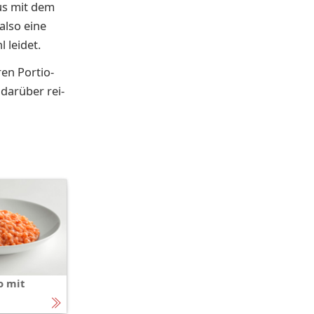
us mit dem
 also eine
 leidet.
en Por­tio­
dar­über rei­
o mit