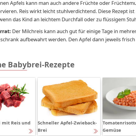
enen Apfels kann man auch andere Früchte oder Früchtem
rvieren. Reis wirkt leicht stuhlverdichtend. Diese Rezept ist
wenn das Kind an leichtem Durchfall oder zu flüssigem Stuhl
rrat:
Der Milch­reis kann auch gut für ei­ni­ge Tage in meh­re­r
schrank auf­be­wahrt wer­den. Den Ap­fel dann je­weils frisch 
he Babybrei-Rezepte
 mit Reis und
Schneller Apfel-Zwieback-
Tomatenrisott
Brei
Gemüse