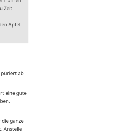
in­rüh­ren
u Zeit
den Ap­fel
 püriert ab
rt eine gute
iben.
r die ganze
. Anstelle