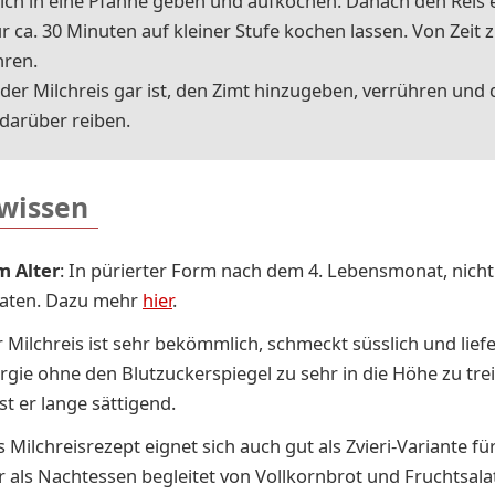
lch in eine Pfan­ne ge­ben und auf­ko­chen. Da­nach den Reis e
r ca. 30 Mi­nu­ten auf klei­ner Stu­fe ko­chen las­sen. Von Zeit z
­ren.
er Milch­reis gar ist, den Zimt hin­zu­ge­ben, ver­rüh­ren und 
 dar­über rei­ben.
 wissen
m Alter
: In pürierter Form nach dem 4. Lebensmonat, nicht
naten. Dazu mehr
hier
.
 Milchreis ist sehr bekömmlich, schmeckt süsslich und liefe
rgie ohne den Blutzuckerspiegel zu sehr in die Höhe zu tre
t er lange sättigend.
 Milchreisrezept eignet sich auch gut als Zvieri-Variante fü
r als Nachtessen begleitet von Vollkornbrot und Fruchtsalat