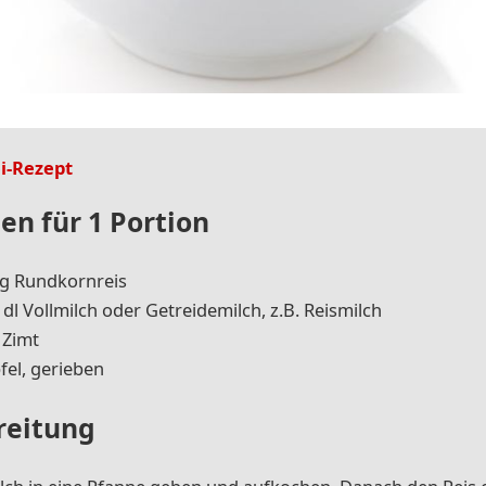
i-Rezept
en für 1 Portion
 g Rund­korn­reis
 dl Voll­milch oder Ge­trei­de­milch, z.B. Reis­milch
 Zimt
fel, ge­rie­ben
reitung