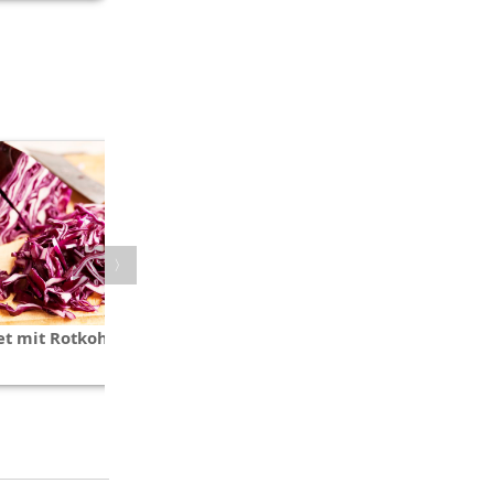
〈
〉
et mit Rotkohl und Apfel
Kürbis-Avocado-Brei mit Ei