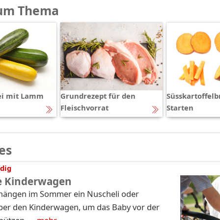
um Thema
ei mit Lamm
Grundrezept für den
Süsskartoffelb
Fleischvorrat
Starten
es
dig
le Kinderwagen
n hängen im Sommer ein Nuscheli oder
er den Kinderwagen, um das Baby vor der