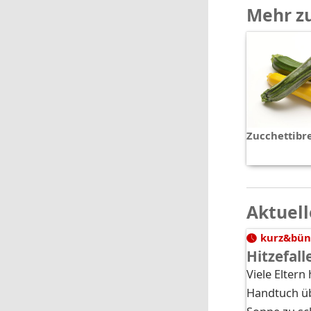
Mehr z
Zucchettibr
Aktuell
kurz&bün
Hitzefal
Viele Elter
Handtuch üb