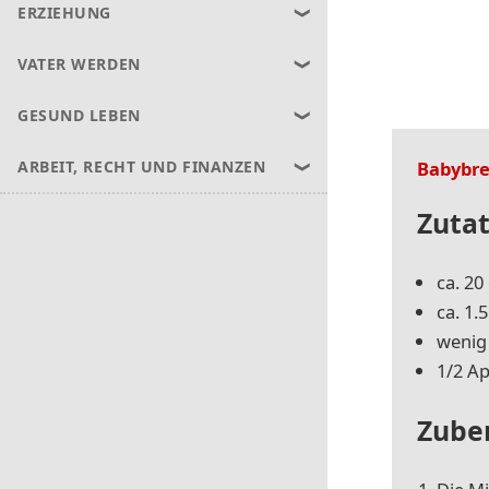
ERZIEHUNG
VATER WERDEN
GESUND LEBEN
Babybre
ARBEIT, RECHT UND FINANZEN
Zutat
ca. 20
ca. 1.5
we­nig
1/2 Ap­
Zube