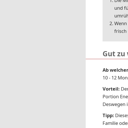
Die Mi
und fü
um­rüh
Wenn d
frisch
Gut zu
Ab welche
10 - 12 Mo
Vorteil:
Der
Portion Ene
Deswegen is
Tipp:
Dieses
Familie ode