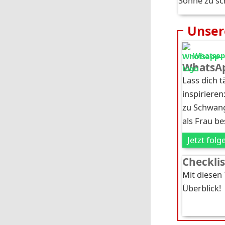
Sonne zu sc
Unser
Whatsapp
WhatsAp
Lass dich 
inspirieren
zu Schwang
als Frau b
Jetzt folg
Checkli
Mit diesen
Überblick!