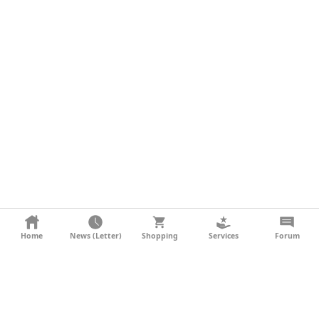
KONTAKT
Home
News (Letter)
Shopping
Services
Forum
AGB
DATENSCHUTZ
SOCIAL MEDIA
IMPRESSUM