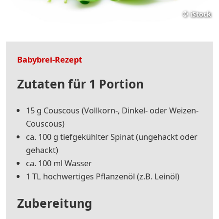
©
iStock
Babybrei-Rezept
Zutaten für 1 Portion
15 g Cous­cous (Voll­korn-, Din­kel- oder Wei­zen-
Cous­cous)
ca. 100 g tief­ge­kühl­ter Spi­nat (ungehackt oder
gehackt)
ca. 100 ml Was­ser
1 TL hoch­wer­ti­ges Pflan­zen­öl (z.B. Lein­öl)
Zubereitung