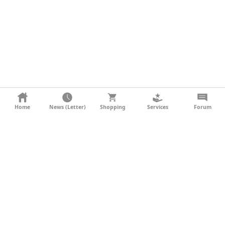
KONTAKT
Home
News (Letter)
Shopping
Services
Forum
AGB
DATENSCHUTZ
SOCIAL MEDIA
IMPRESSUM
WERBUNG
NEWSLETTER