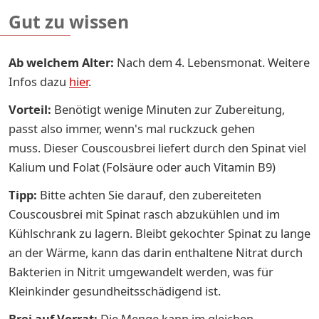
Gut zu wissen
Ab welchem Alter:
Nach dem 4. Le­bens­mo­nat. Weitere
In­fos dazu
hier
.
Vorteil:
Benötigt wenige Minuten zur Zubereitung,
passt also immer, wenn's mal ruckzuck gehen
muss. Dieser Couscousbrei liefert durch den Spinat viel
Kalium und Folat (Folsäure oder auch Vitamin B9)
Tipp:
Bitte achten Sie darauf, den zubereiteten
Couscousbrei mit Spinat rasch abzukühlen und im
Kühlschrank zu lagern. Bleibt gekochter Spinat zu lange
an der Wärme, kann das darin enthaltene Nitrat durch
Bakterien in Nitrit umgewandelt werden, was für
Kleinkinder gesundheitsschädigend ist.
Brei auf Vorrat:
Die Menge kann im gleichen