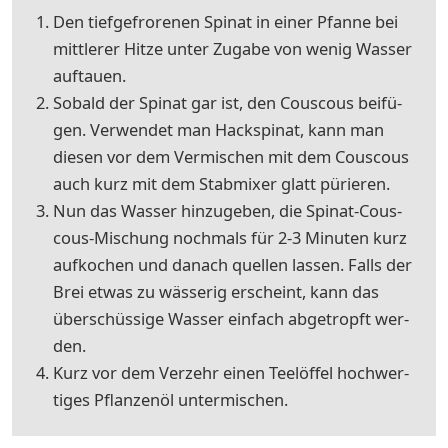
Den tief­ge­fro­re­nen Spi­nat in ei­ner Pfan­ne bei
mitt­le­rer Hit­ze un­ter Zu­ga­be von we­nig Was­ser
auf­tau­en.
So­bald der Spi­nat gar ist, den Cous­cous bei­fü­
gen. Ver­wen­det man Hackspi­nat, kann man
die­sen vor dem Ver­mi­schen mit dem Cous­cous
auch kurz mit dem Stab­mi­xer glatt pü­rie­ren.
Nun das Was­ser hin­zu­ge­ben, die Spi­nat-Cous­
cous-Mi­schung noch­mals für 2-3 Mi­nu­ten kurz
auf­ko­chen und da­nach quel­len las­sen. Falls der
Brei et­was zu wäs­se­rig er­scheint, kann das
über­schüs­si­ge Was­ser ein­fach ab­ge­tropft wer­
den.
Kurz vor dem Ver­zehr ei­nen Tee­löf­fel hoch­wer­
ti­ges Pflan­zen­öl un­ter­mi­schen.