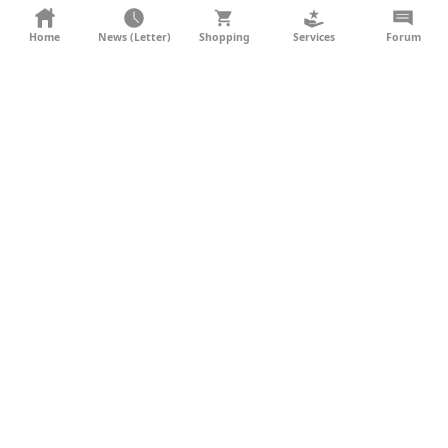
KONTAKT
Home
News (Letter)
Shopping
Services
Forum
AGB
DATENSCHUTZ
SOCIAL MEDIA
IMPRESSUM
WERBUNG
NEWSLETTER