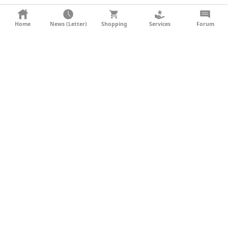
KONTAKT
Home
News (Letter)
Shopping
Services
Forum
AGB
DATENSCHUTZ
SOCIAL MEDIA
IMPRESSUM
WERBUNG
NEWSLETTER