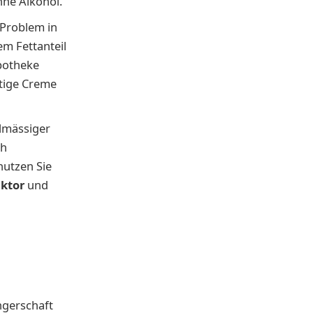
hne Alkohol.
 Problem in
em Fettanteil
Apotheke
ltige Creme
lmässiger
ch
nutzen Sie
ktor
und
ngerschaft