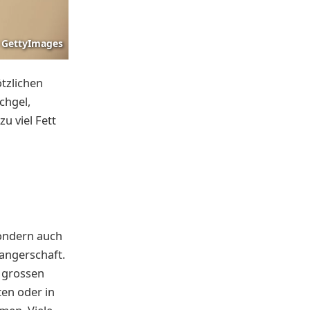
GettyImages
tzlichen
chgel,
u viel Fett
sondern auch
angerschaft.
 grossen
ten oder in