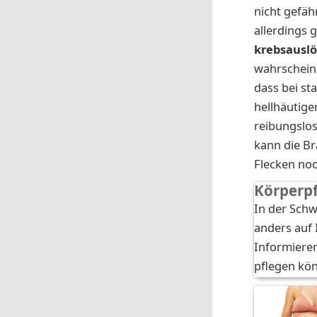
nicht gefäh
allerdings 
krebsausl
wahrscheinl
dass bei st
hellhäutige
reibungslos
kann die Br
Flecken noc
Körperp
In der Schw
anders auf
Informieren
pflegen kö