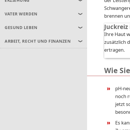
der Leisten
ERZIEHUNG
Schwangere
VATER WERDEN
brennen un
Juckreiz
GESUND LEBEN
Ihre Haut 
ARBEIT, RECHT UND FINANZEN
zusätzlich 
ertragen.
Wie Si
pH-neu
noch r
jetzt 
besond
Es kan