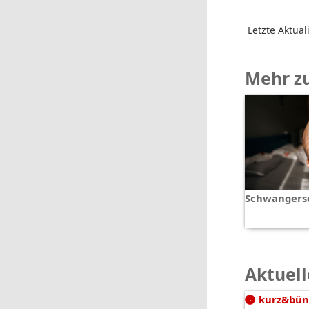
Letzte Aktual
Mehr z
Schwangersc
Aktuell
kurz&bün