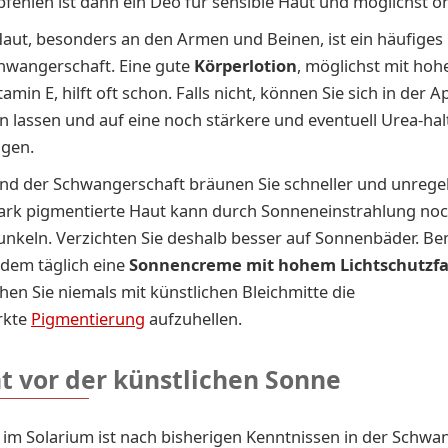
fehlen ist dann ein Deo für sensible Haut und möglichst o
aut, besonders an den Armen und Beinen, ist ein häufiges
hwangerschaft. Eine gute
Körperlotion
, möglichst mit hoh
tamin E, hilft oft schon. Falls nicht, können Sie sich in der 
n lassen und auf eine noch stärkere und eventuell Urea-ha
gen.
d der Schwangerschaft bräunen Sie schneller und unrege
ark pigmentierte Haut kann durch Sonneneinstrahlung no
nkeln. Verzichten Sie deshalb besser auf Sonnenbäder. Be
dem täglich eine
Sonnencreme mit hohem Lichtschutzfa
hen Sie niemals mit künstlichen Bleichmitte die
rkte
Pigmentierung
aufzuhellen.
t vor der künstlichen Sonne
im Solarium ist nach bisherigen Kenntnissen in der Schwa