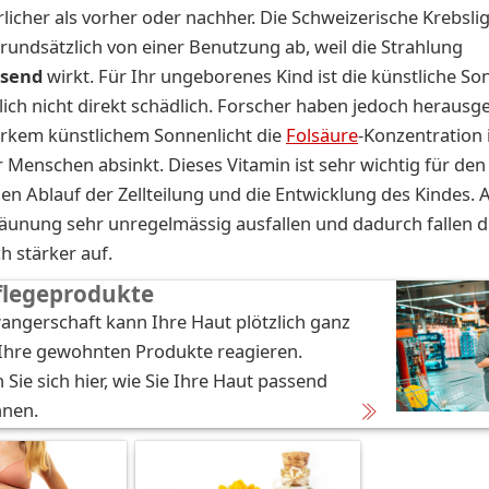
rlicher als vorher oder nachher. Die Schweizerische Krebslig
grundsätzlich von einer Benutzung ab, weil die Strahlung
ösend
wirkt. Für Ihr ungeborenes Kind ist die künstliche So
ich nicht direkt schädlich. Forscher haben jedoch herausg
arkem künstlichem Sonnenlicht die
Folsäure
-Konzentration 
r Menschen absinkt. Dieses Vitamin ist sehr wichtig für den
en Ablauf der Zellteilung und die Entwicklung des Kindes.
äunung sehr unregelmässig ausfallen und dadurch fallen 
h stärker auf.
flegeprodukte
angerschaft kann Ihre Haut plötzlich ganz
 Ihre gewohnten Produkte reagieren.
 Sie sich hier, wie Sie Ihre Haut passend
nnen.