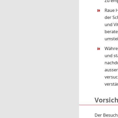
Zu emp
Raue H
der Sc
und Vi
berate
umstei
Währen
und st
nachdu
ausser
versuc
verstä
Vorsich
Der Besuch 