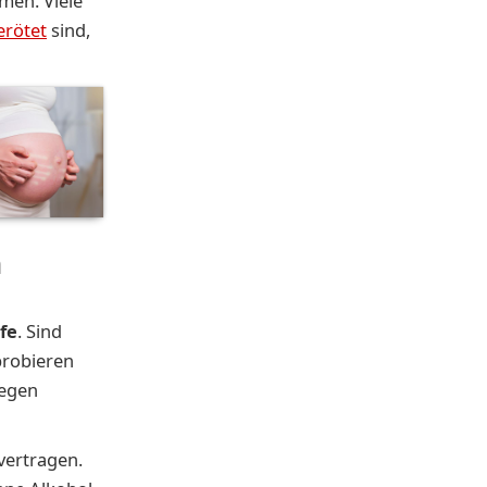
men. Viele
erötet
sind,
n
fe
. Sind
probieren
legen
vertragen.