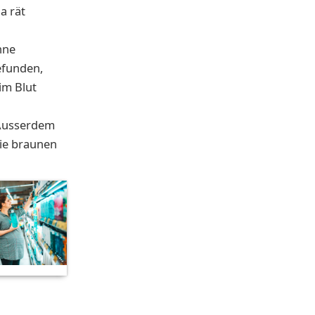
a rät
nne
efunden,
im Blut
 Ausserdem
die braunen