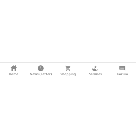
KONTAKT
Home
News (Letter)
Shopping
Services
Forum
AGB
DATENSCHUTZ
SOCIAL MEDIA
IMPRESSUM
WERBUNG
NEWSLETTER