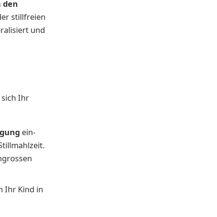
 den
r stillfreien
ralisiert und
sich Ihr
igung
ein-
illmahlzeit.
engrossen
 Ihr Kind in