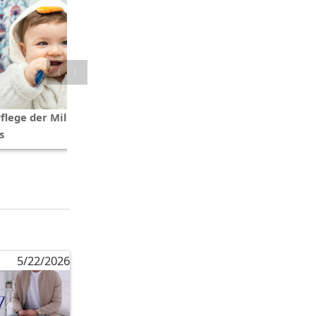
〈
〉
Pflege der Milchzähne bei
s
5/22/2026