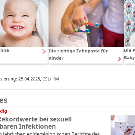
ähne
Die 
Die richtige Zahnpasta für
Baby
Kinder
isierung: 25.04.2025
,
CSL/ KM
es
dig
Rekordwerte bei sexuell
baren Infektionen
n jährlichen epidemiologischen Berichte der