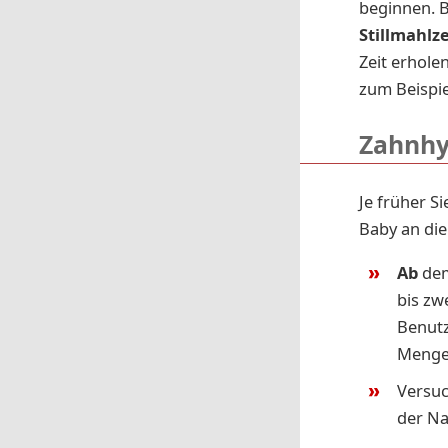
beginnen. B
Stillmahlz
Zeit erhole
zum Beispie
Zahnhy
Je früher S
Baby an di
Ab
de
bis zw
Benutz
Menge 
Versuc
der Na