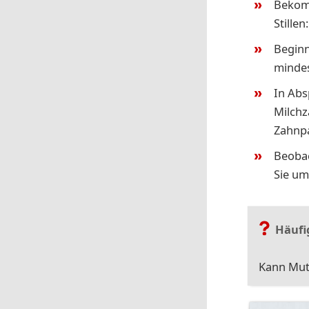
Bekomm
Stille
Beginn
mindes
In Abs
Milchz
Zahnpa
Beobac
Sie um
Häufi
Kann Mut