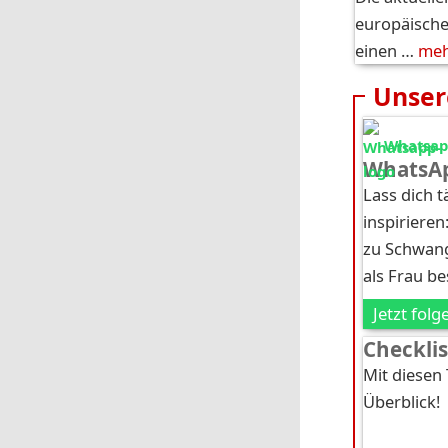
europäische
einen …
me
Unser
Whatsapp
WhatsAp
Lass dich 
inspirieren
zu Schwang
als Frau b
Jetzt folg
Checkli
Mit diesen
Überblick!