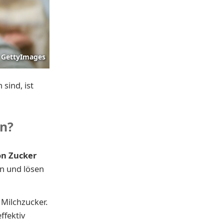
GettyImages
sind, ist
rn?
on Zucker
an und lösen
 Milchzucker.
ffektiv