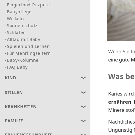
Fingerfood-Rezpete
Babypflege
Wickeln
Sonnenschutz
Schlafen
Alltag mit Baby
Spielen und Lernen
Wenn Sie Ih
Für Mehrlingseltern
eine gute M
Baby-Kolumne
FAQ Baby
Was beg
KIND
STILLEN
Karies wir
ernähren
.
KRANKHEITEN
Mineralstof
FAMILIE
Nächtliches
Ungünstig fü
FRAUENGESUNDHEIT