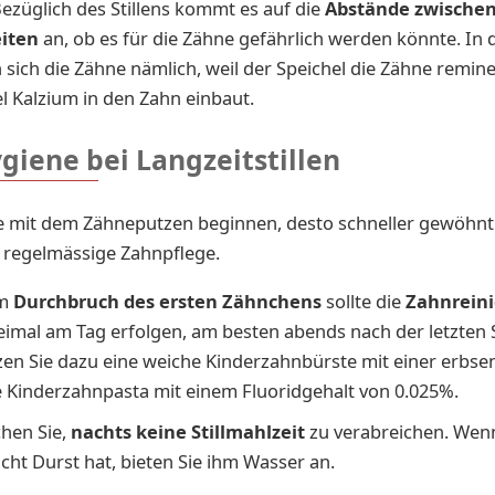
ezüglich des Stillens kommt es auf die
Abstände zwischen
eiten
an, ob es für die Zähne gefährlich werden könnte. In de
n sich die Zähne nämlich, weil der Speichel die Zähne remine
l Kalzium in den Zahn einbaut.
giene bei Langzeitstillen
ie mit dem Zähneputzen beginnen, desto schneller gewöhnt 
e regelmässige Zahnpflege.
m
Durchbruch des ersten Zähnchens
sollte die
Zahnrein
eimal am Tag erfolgen, am besten abends nach der letzten St
en Sie dazu eine weiche Kinderzahnbürste mit einer erbs
Kinderzahnpasta mit einem Fluoridgehalt von 0.025%.
hen Sie,
nachts keine Stillmahlzeit
zu verabreichen. Wenn
cht Durst hat, bieten Sie ihm Wasser an.