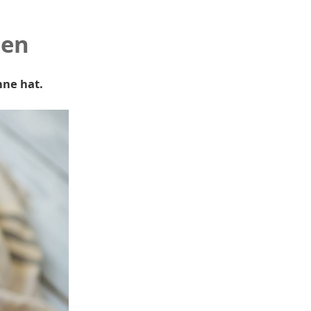
len
hne hat.