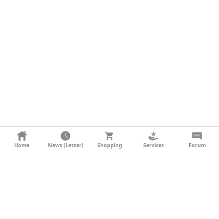
KONTAKT
Home
News (Letter)
Shopping
Services
Forum
AGB
DATENSCHUTZ
SOCIAL MEDIA
IMPRESSUM
WERBUNG