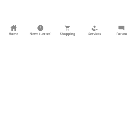
KONTAKT
Home
News (Letter)
Shopping
Services
Forum
AGB
DATENSCHUTZ
SOCIAL MEDIA
IMPRESSUM
WERBUNG
NEWSLETTER