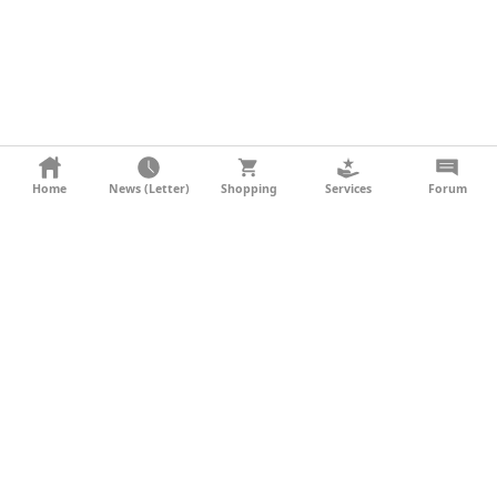
KONTAKT
Home
News (Letter)
Shopping
Services
Forum
AGB
DATENSCHUTZ
SOCIAL MEDIA
IMPRESSUM
WERBUNG
NEWSLETTER