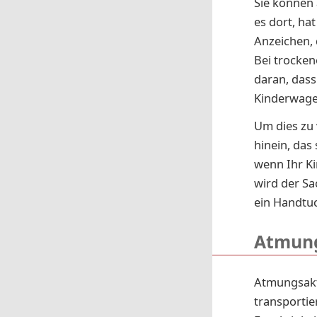
Sie können 
es dort, ha
Anzeichen, 
Bei tro­cke­
daran, dass
Kinderwagen
Um dies zu 
hinein, das
wenn Ihr K
wird der Sa
ein Handtuc
Atmung
Atmungsakti
transportie