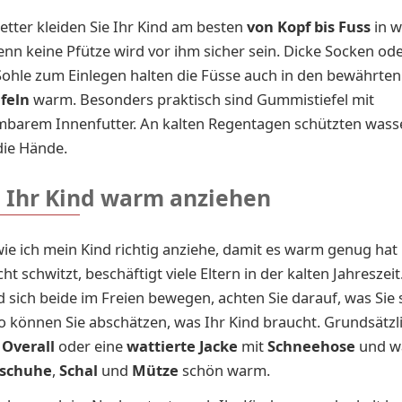
tter kleiden Sie Ihr Kind am besten
von Kopf bis Fuss
in w
enn keine Pfütze wird vor ihm sicher sein. Dicke Socken ode
Sohle zum Einlegen halten die Füsse auch in den bewährten
feln
warm. Besonders praktisch sind Gummistiefel mit
barem Innenfutter. An kalten Regentagen schützten wass
die Hände.
e Ihr Kind warm anziehen
wie ich mein Kind richtig anziehe, damit es warm genug hat
t schwitzt, beschäftigt viele Eltern in der kalten Jahreszei
d sich beide im Freien bewegen, achten Sie darauf, was Sie 
o können Sie abschätzen, was Ihr Kind braucht. Grundsätzl
r
Overall
oder eine
wattierte
Jacke
mit
Schneehose
und wa
schuhe
,
Schal
und
Mütze
schön warm.