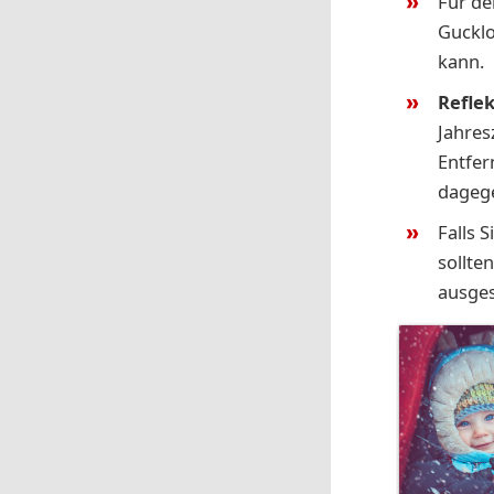
Für den
Gucklo
kann.
Refle
Jahres
Entfer
dagege
Falls 
sollte
ausges