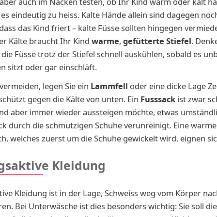
aber auch im Nacken testen, ob Ihr Kind warm oder kalt ha
t es eindeutig zu heiss. Kalte Hände allein sind dagegen noc
dass das Kind friert – kalte Füsse sollten hingegen vermie
ner Käl­te braucht Ihr Kind
war­me
,
ge­füt­ter­te Stie­fel
. Denk
 die Füsse trotz der Stiefel schnell auskühlen, sobald es u
 sitzt oder gar einschläft.
vermeiden, legen Sie ein
Lammfell
oder eine dicke Lage Z
 schützt gegen die Kälte von unten. Ein
Fusssack
ist zwar s
ind aber immer wieder aussteigen möchte, etwas umständl
ck durch die schmutzigen Schuhe verunreinigt. Eine warm
h, welches zuerst um die Schuhe gewickelt wird, eignen sic
saktive Kleidung
ve Kleidung ist in der Lage, Schweiss weg vom Körper nac
ren. Bei Unterwäsche ist dies besonders wichtig: Sie soll die