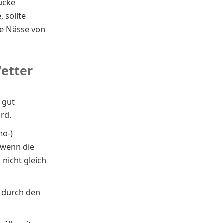
ücke
, sollte
ie Nässe von
Wetter
 gut
rd.
mo-)
, wenn die
 nicht gleich
e durch den