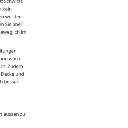
t: Schwitzt
h kein
den werden.
en Sie aber
nbeweglich im
eitungen
chön warm,
ich. Zudem
e Decke und
h besser.
h aussen zu