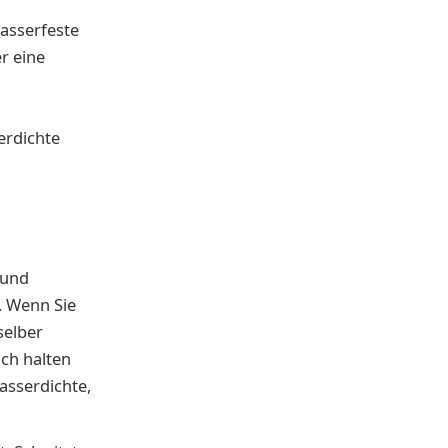
asserfeste
r eine
erdichte
 und
t. Wenn Sie
selber
ich halten
sserdichte,