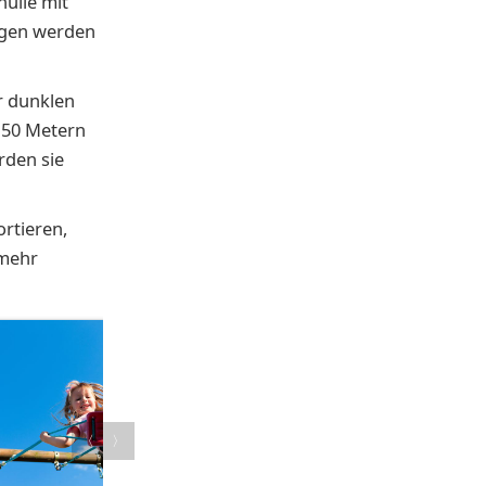
hülle mit
ogen werden
r dunklen
150 Metern
rden sie
ortieren,
 mehr
.
〈
〉