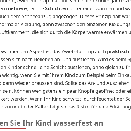
nten „Zwiebelprinzip“ hält Ihr Kind in den kühlen Jahresz
den
mehrere
, leichte
Schichten
unter einer warmen und wa
auch dem Schneeanzug angezogen. Dieses Prinzip hält wär
normaler Kleidung, denn zwischen den einzelnen Kleidung
Luftkammern, die sich durch die Körperwärme erwärmen 
wärmenden Aspekt ist das Zwiebelprinzip auch
praktisch
assen sich nach Belieben an- und ausziehen. Wird es beim S
n Kinder schnell eine Schicht ausziehen, ohne gleich zu fr
em wichtig, wenn Sie mit Ihrem Kind zum Beispiel beim Eink
 dann wieder draussen sind. Sollte das An- und Ausziehen
 sein, können wenigstens ein paar Knöpfe geöffnet oder ei
kert werden. Wenn Ihr Kind schwitzt, durchfeuchtet der Sc
 zurück in der Kälte steigt so das Risiko für eine Erkältung
en Sie Ihr Kind wasserfest an