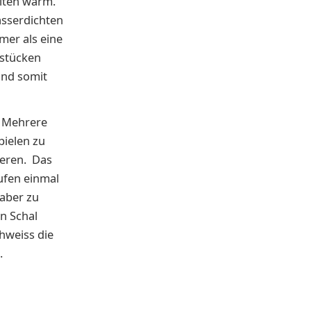
eiten warm.
sserdichten
mer als eine
sstücken
und somit
: Mehrere
pielen zu
ieren. Das
aufen einmal
 aber zu
n Schal
hweiss die
.