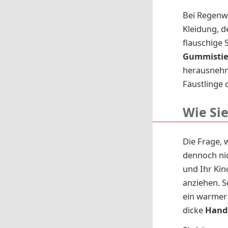
Bei Regenwe
Kleidung, d
flauschige 
Gummistie
herausnehm
Fäustlinge 
Wie Si
Die Frage, 
dennoch nich
und Ihr Kin
anziehen. S
ein warme
dicke
Hand