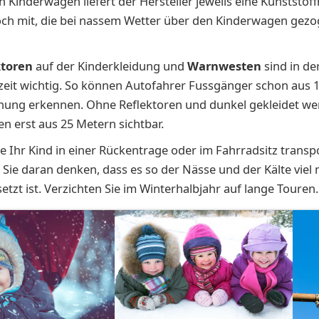
 Kin­der­wa­gen liefert der Hersteller jeweils eine Kunststoff
ch mit, die bei nassem Wetter über den Kinderwagen gez
ktoren
auf der Kinderkleidung und
Warnwesten
sind in de
zeit wichtig. So können Autofahrer Fussgänger schon aus 
nung erkennen. Ohne Reflektoren und dunkel gekleidet we
n erst aus 25 Metern sichtbar.
Sie Ihr Kind in einer Rückentrage oder im Fahrradsitz transp
n Sie daran denken, dass es so der Nässe und der Kälte viel
etzt ist. Verzichten Sie im Winterhalbjahr auf lange Touren