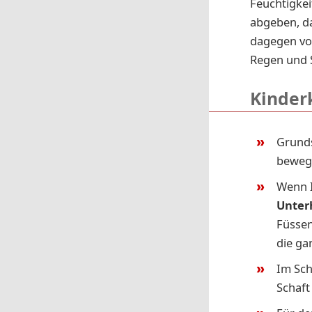
Feuchtigkei
abgeben, d
dagegen vor
Regen und 
Kinderk
Grunds
bewege
Wenn I
Unter
Füssen
die ga
Im Sc
Schaft