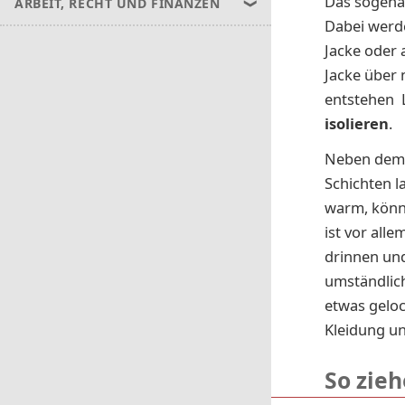
Das sogenan
ARBEIT, RECHT UND FINANZEN
Dabei wer
Jacke oder 
Jacke über 
entstehen 
isolieren
.
Neben dem 
Schichten l
warm, könne
ist vor all
drinnen und
umständlich
etwas geloc
Kleidung und
So zieh