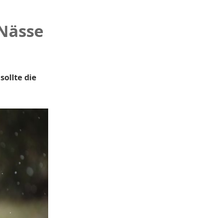
 Nässe
ollte die