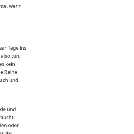
nnte, wenn
aar Tage ins
also tun,
es kein
ie Beine
nach und
nde und
raucht.
llen oder
ss Ihr