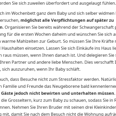
rden Sie sich zuweilen überfordert und ausgelaugt fühlen
sich im Wochenbett ganz dem Baby und sich selber widmen
 versuchen,
möglichst alle Verpflichtungen auf später zu
en
. Organisieren Sie bereits während der Schwangerschaft 
ng für die ersten Wochen daheim und wünschen Sie sich an
warme Mahlzeiten zur Geburt. So müssen Sie Ihre Kräfte n
Haushalten einsetzen. Lassen Sie sich Einkäufe ins Haus li
n raus müssen, wenn Ihnen danach ist. Und delegieren Sie s
Ihren Partner und andere liebe Menschen. Dies verschafft 
, sich auszuruhen, wenn Ihr Baby schläft.
 auch, dass Besuche nicht zum Stressfaktor werden. Natürlic
n Familie und Freunde das Neugeborene bald kennenlernen
e Gäste jedoch nicht bewirten und unterhalten müssen
.
 die Grosseltern, kurz zum Baby zu schauen, sodass Sie in
nen. Nehmen Sie Ihren Bruder mit seinen drei Kleinkinder
g mit, damit Sie nach dem Besuch nicht die Wohnung aufr