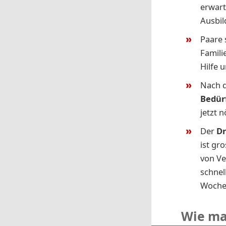
erwart
Ausbil
Paare 
Famili
Hilfe 
Nach d
Bedür
jetzt 
Der
Dr
ist gr
von Ve
schnel
Woche
Wie ma