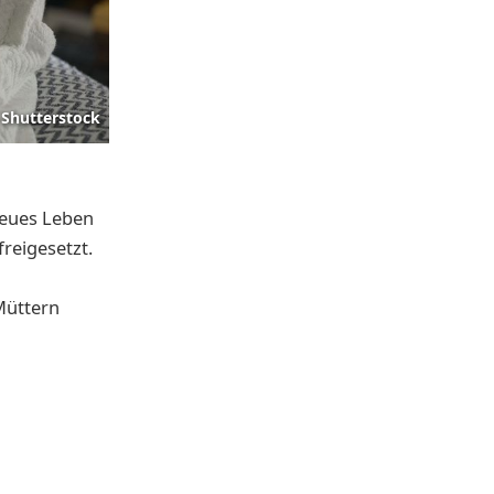
Shutterstock
neues Leben
reigesetzt.
Müttern