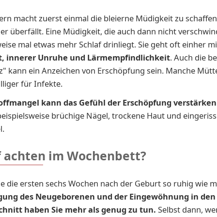
ern macht zuerst einmal die bleierne Müdigkeit zu schaffen,
r überfällt. Eine Müdigkeit, die auch dann nicht verschwi
se mal etwas mehr Schlaf drinliegt. Sie geht oft einher mi
t, innerer Unruhe und Lärmempfindlichkeit
. Auch die b
z" kann ein Anzeichen von Erschöpfung sein. Manche Mütte
liger für Infekte.
offmangel kann das Gefühl der Erschöpfung verstärken
beispielsweise brüchige Nägel, trockene Haut und eingeris
l.
 achten im Wochenbett?
ie die ersten sechs Wochen nach der Geburt so ruhig wie m
rgung des Neugeborenen und der Eingewöhnung in den
hnitt haben Sie mehr als genug zu tun.
Selbst dann, wen