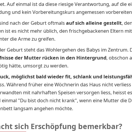
et. Auf einmal ist da diese riesige Verantwortung, auf die e
dung und kein Vorbereitungskurs angemessen vorbereite
sind nach der Geburt oftmals
auf sich alleine gestellt
, de
en ist es nicht mehr üblich, den frischgebackenen Eltern mi
unter die Arme zu greifen.
er Geburt steht das Wohlergehen des Babys im Zentrum. 
fnisse der Mutter rücken in den Hintergrund
, obschon a
nötig hätte, umsorgt zu werden.
uck, möglichst bald wieder fit, schlank und leistungsfä
oss. Während früher eine Wöchnerin das Haus nicht verliess
rwandten mit nahrhaften Speisen versorgen liess, heisst e
l einmal "Du bist doch nicht krank", wenn eine Mutter die 
nbett langsam angehen möchte.
cht sich Erschöpfung bemerkbar?