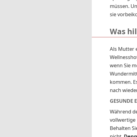
müssen. Und
sie vorbei
Was hi
Als Mutter 
Wellnesshot
wenn Sie me
Wundermitte
kommen. Es 
nach wieder
GESUNDE 
Während de
vollwertige
Behalten Si
nicht.
Denn 