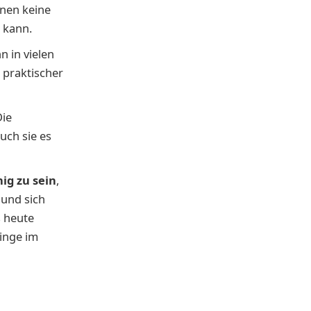
inen keine
n kann.
nn in vielen
t praktischer
Die
uch sie es
hig zu sein
,
 und sich
s heute
Dinge im