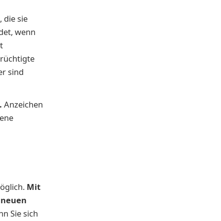
 die sie
ndet, wenn
t
erüchtigte
r sind
.
Anzeichen
sene
öglich.
Mit
 neuen
n Sie sich