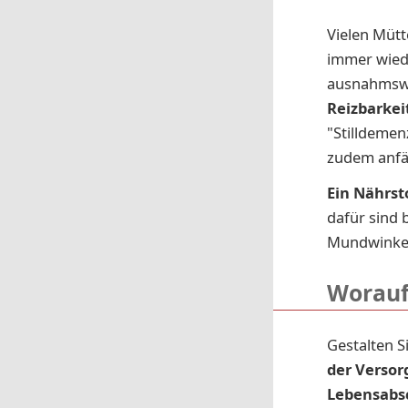
Vielen Mütt
immer wiede
ausnahmswei
Reizbarkei
"Stilldemen
zudem anfäl
Ein Nährst
dafür sind 
Mundwinke
Worauf
Gestalten S
der Verso
Lebensabsc