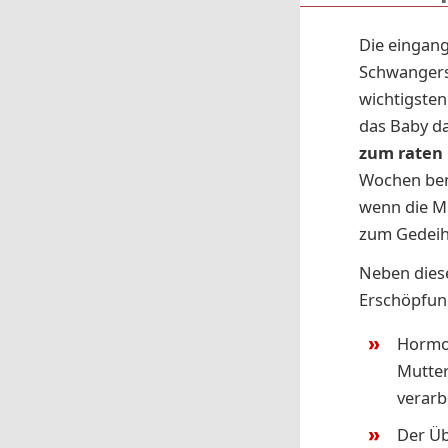
Die eingang
Schwangersc
wichtigsten
das Baby da
zum raten
Wochen benö
wenn die Mu
zum Gedeih
Neben diese
Erschöpfun
Hormon
Mutter
verarb
Der Üb