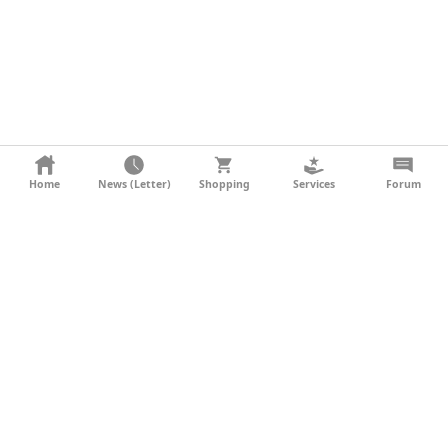
KONTAKT
Home
News (Letter)
Shopping
Services
Forum
AGB
DATENSCHUTZ
SOCIAL MEDIA
IMPRESSUM
WERBUNG
NEWSLETTER