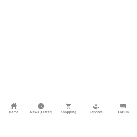
KONTAKT
Home
News (Letter)
Shopping
Services
Forum
AGB
DATENSCHUTZ
SOCIAL MEDIA