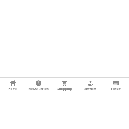
KONTAKT
Home
News (Letter)
Shopping
Services
Forum
AGB
DATENSCHUTZ
SOCIAL MEDIA
IMPRESSUM