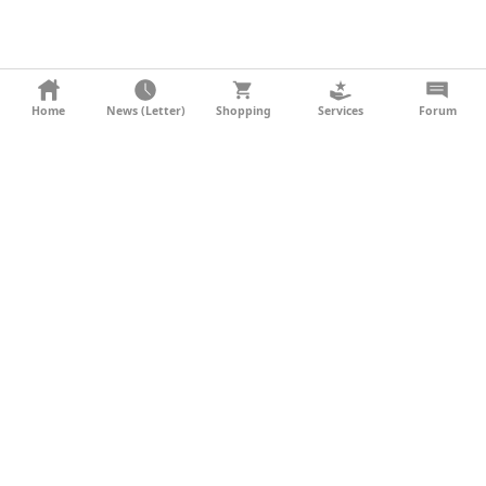
KONTAKT
Home
News (Letter)
Shopping
Services
Forum
AGB
DATENSCHUTZ
SOCIAL MEDIA
IMPRESSUM
WERBUNG
NEWSLETTER