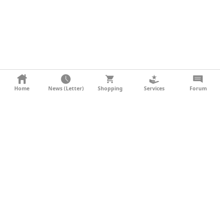
KONTAKT
Home
News (Letter)
Shopping
Services
Forum
AGB
DATENSCHUTZ
SOCIAL MEDIA
IMPRESSUM
WERBUNG
NEWSLETTER