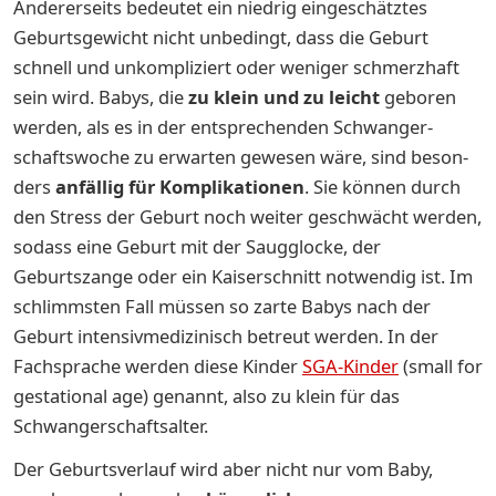
Andererseits bedeutet ein niedrig eingeschätztes
Geburtsgewicht nicht unbedingt, dass die Geburt
schnell und unkompliziert oder weniger schmerzhaft
sein wird. Ba­bys, die
zu klein und zu leicht
ge­bo­ren
werden, als es in der ent­spre­chen­den Schwan­ger­
schafts­wo­che zu er­war­ten ge­we­sen wäre, sind be­son­
ders
an­fäl­lig für Kom­pli­ka­tio­nen
. Sie können durch
den Stress der Ge­burt noch weiter geschwächt werden,
sodass eine Ge­burt mit der Saugglocke, der
Geburtszange oder ein Kai­ser­schnitt notwendig ist. Im
schlimmsten Fall müssen so zarte Babys nach der
Geburt intensivmedizinisch betreut werden. In der
Fachsprache werden diese Kinder
SGA-Kinder
(small for
gestational age) genannt, also zu klein für das
Schwangerschaftsalter.
Der Geburtsverlauf wird aber nicht nur vom Baby,