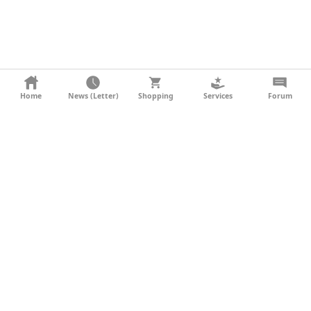
KONTAKT
Home
News (Letter)
Shopping
Services
Forum
AGB
DATENSCHUTZ
SOCIAL MEDIA
IMPRESSUM
WERBUNG
NEWSLETTER