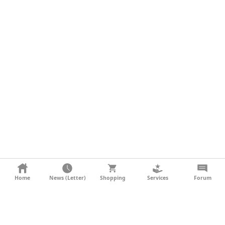
KONTAKT
Home
News (Letter)
Shopping
Services
Forum
AGB
DATENSCHUTZ
SOCIAL MEDIA