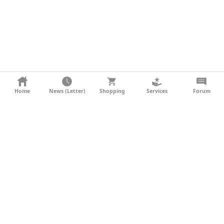
KONTAKT
Home
News (Letter)
Shopping
Services
Forum
AGB
DATENSCHUTZ
SOCIAL MEDIA
IMPRESSUM
WERBUNG
NEWSLETTER