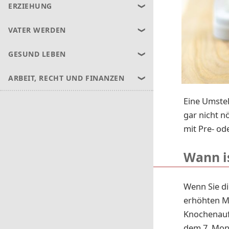
ERZIEHUNG
VATER WERDEN
GESUND LEBEN
ARBEIT, RECHT UND FINANZEN
Eine Umstel
gar nicht n
mit Pre- o
Wann is
Wenn Sie d
erhöhten Me
Knochenaufb
dem 7. Mona