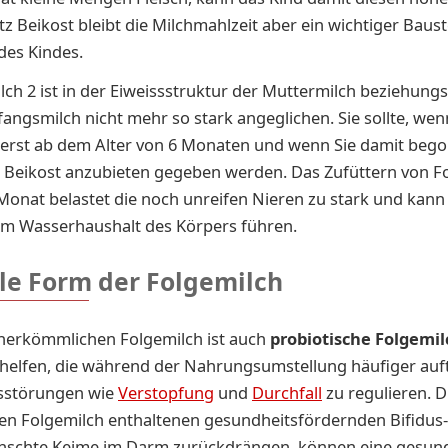
tz Beikost bleibt die Milchmahlzeit aber ein wichtiger Baust
des Kindes.
lch 2 ist in der Eiweissstruktur der Muttermilch beziehung
angsmilch nicht mehr so stark angeglichen. Sie sollte, wen
 erst ab dem Alter von 6 Monaten und wenn Sie damit beg
 Beikost anzubieten gegeben werden. Das Zufüttern von F
Monat belastet die noch unreifen Nieren zu stark und kann
im Wasserhaushalt des Körpers führen.
lle Form der Folgemilch
herkömmlichen Folgemilch ist auch
probiotische Folgemil
 helfen, die während der Nahrungsumstellung häufiger auf
sstörungen wie
Verstopfung
und
Durchfall
zu regulieren. D
en Folgemilch enthaltenen gesundheitsfördernden Bifidus-
nschte Keime im Darm zurückdrängen, können eine gesun