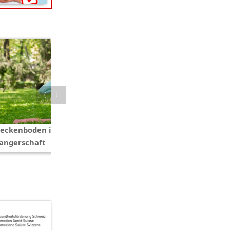
〈
〉
eckenboden in der
Der Beckenboden bei der Gebur
angerschaft