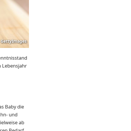
GettyImages
enntnisstand
n Lebensjahr
as Baby die
ahn- und
ielweise ab
eren Bedarf