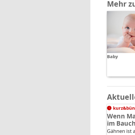
Mehr z
Baby
Aktuell
kurz&bün
Wenn Ma
im Bauc
Gähnen ist a