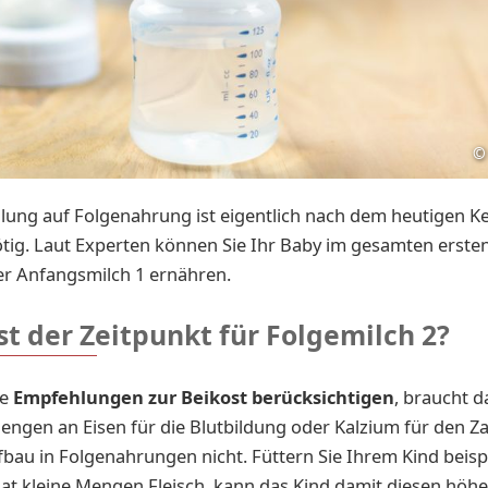
©
lung auf Folgenahrung ist eigentlich nach dem heutigen K
ötig. Laut Experten können Sie Ihr Baby im gesamten erste
der Anfangsmilch 1 ernähren.
t der Zeitpunkt für Folgemilch 2?
ie
Empfehlungen zur Beikost
berücksichtigen
, braucht d
ngen an Eisen für die Blutbildung oder Kalzium für den Z
au in Folgenahrungen nicht. Füttern Sie Ihrem Kind beisp
t kleine Mengen Fleisch, kann das Kind damit diesen höh