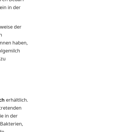
ein in der
sweise der
n
onnen haben,
olgemilch
 zu
ch
erhältlich.
tretenden
ie in der
Bakterien,
de