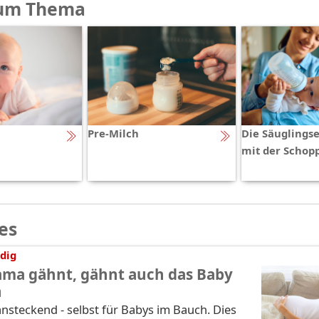
um Thema
Pre-Milch
Die Säuglings
mit der Schop
es
dig
ma gähnt, gähnt auch das Baby
h
nsteckend - selbst für Babys im Bauch. Dies