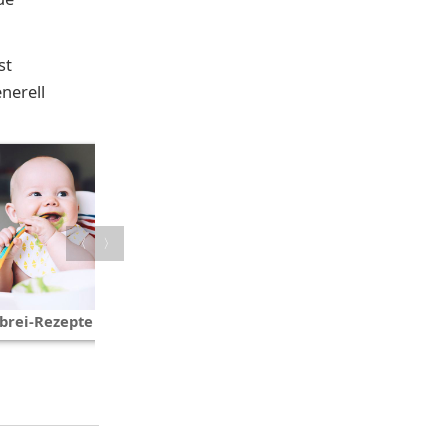
st
nerell
〈
〉
Der erste Brei
brei-Rezepte