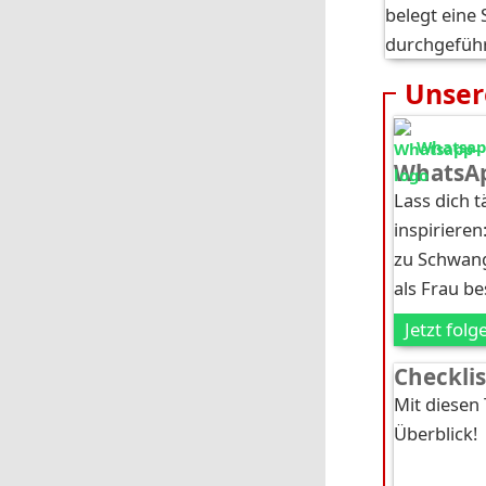
belegt eine 
durchgefüh
Unser
Whatsapp
WhatsAp
Lass dich 
inspirieren
zu Schwang
als Frau b
Jetzt folg
Checkli
Mit diesen
Überblick!