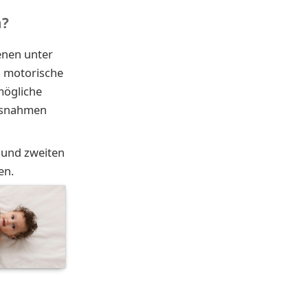
n?
enen unter
d motorische
mögliche
assnahmen
 und zweiten
en.