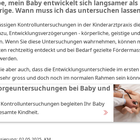
be, mein Baby entwickelt sich langsamer als
trige. Wann muss ich das untersuchen lasse
ssigen Kontrolluntersuchungen in der Kinderarztpraxis di
u, Entwicklungsverzögerungen - körperliche, geistige un
sen. Wenn Sie diese Untersuchungen wahrnehmen, können 
iten rechtzeitig entdeckt und bei Bedarf gezielte Förderm
 werden.
e aber auch, dass die Entwicklungsunterschiede im ersten
 sehr gross und doch noch im normalen Rahmen sein könn
sorgeuntersuchungen bei Baby und
e Kontrolluntersuchungen begleiten Ihr Baby
esamte Kindheit.
isierung: 02.05.2025
,
KM