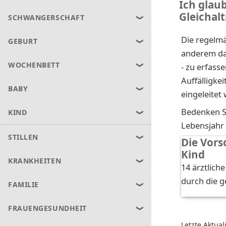
Ich glau
Gleichal
SCHWANGERSCHAFT
Die regelmä
GEBURT
anderem daz
WOCHENBETT
- zu erfas
Auffälligke
BABY
eingeleitet
Bedenken Si
KIND
Lebensjahr
STILLEN
Die Vor
Kind
KRANKHEITEN
14 ärztlich
durch die g
FAMILIE
FRAUENGESUNDHEIT
Letzte Aktual