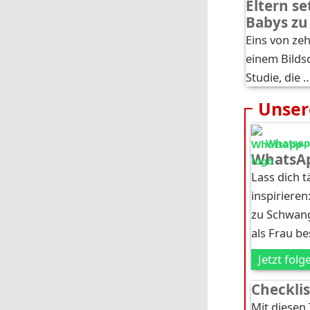
Eltern se
Babys zu
Eins von ze
einem Bilds
Studie, die 
Unser
Whatsapp
WhatsAp
Lass dich 
inspirieren
zu Schwang
als Frau b
Jetzt folg
Checkli
Mit diesen