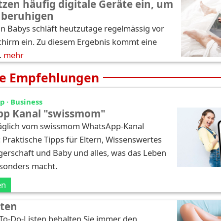
tzen häufig digitale Geräte ein, um
 beruhigen
hn Babys schläft heutzutage regelmässig vor
chirm ein. Zu diesem Ergebnis kommt eine
…
mehr
e Empfehlungen
 · Business
p Kanal "swissmom"
täglich vom swissmom WhatsApp-Kanal
: Praktische Tipps für Eltern, Wissenswertes
erschaft und Baby und alles, was das Leben
esonders macht.
en
sten
 To-Do-Listen behalten Sie immer den