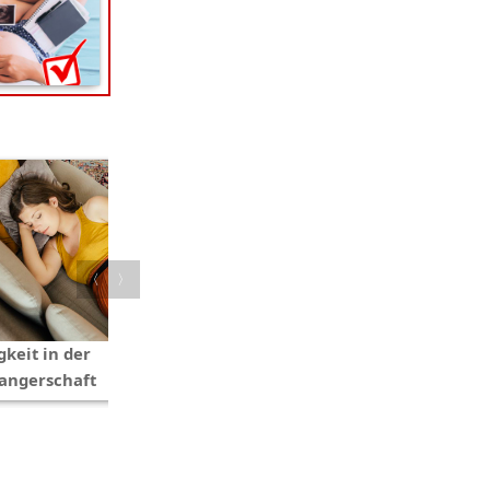
〈
〉
keit in der
Der Beckenboden im
angerschaft
Spätwochenbett