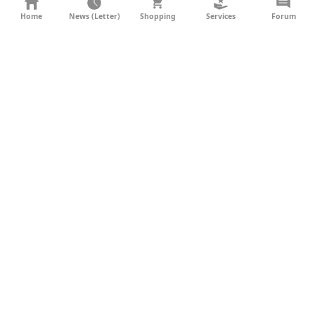
KONTAKT
Home
News (Letter)
Shopping
Services
Forum
AGB
DATENSCHUTZ
SOCIAL MEDIA
IMPRESSUM
WERBUNG
NEWSLETTER