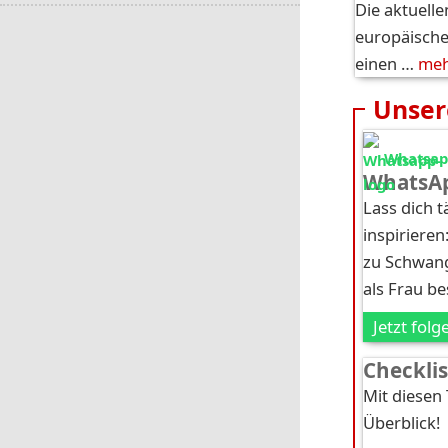
Die aktuelle
europäische
einen …
me
Unser
Whatsapp
WhatsAp
Lass dich 
inspirieren
zu Schwang
als Frau b
Jetzt folg
Checkli
Mit diesen
Überblick!