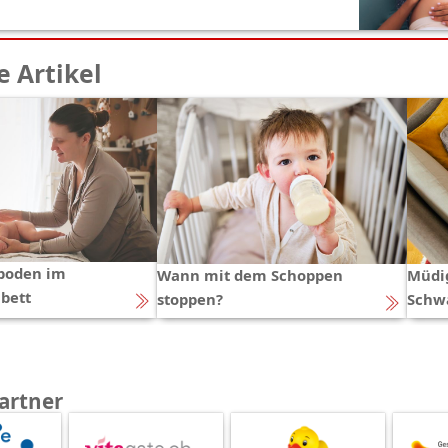
 Artikel
boden im
Wann mit dem Schoppen
Müdig
bett
stoppen?
Schw
artner