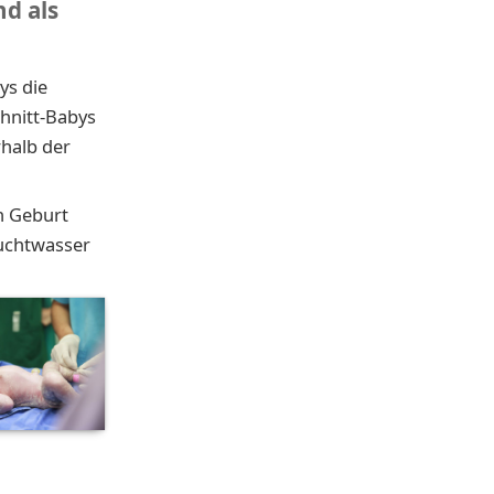
nd als
ys die
chnitt-Babys
halb der
n Geburt
uchtwasser