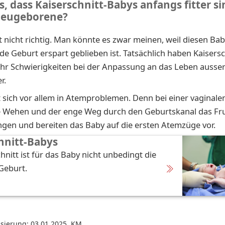
, dass Kaiserschnitt-Babys anfangs fitter si
Neugeborene?
st nicht richtig. Man könnte es zwar meinen, weil diesen Bab
e Geburt erspart geblieben ist. Tatsächlich haben Kaisers
hr Schwierigkeiten bei der Anpassung an das Leben ausser
r.
 sich vor allem in Atemproblemen. Denn bei einer vaginale
e Wehen und der enge Weg durch den Geburtskanal das Fr
gen und bereiten das Baby auf die ersten Atemzüge vor.
hnitt-Babys
hnitt ist für das Baby nicht unbedingt die
Geburt.
isierung: 03.01.2025
,
KM