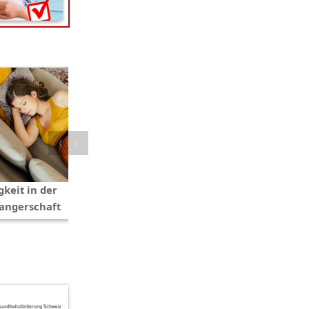
〈
〉
keit in der
Konkurrenzkampf unter
angerschaft
Geschwistern