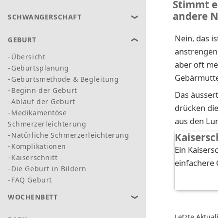
Stimmt es
andere 
SCHWANGERSCHAFT
Nein, das i
GEBURT
anstrengend
Übersicht
aber oft me
Geburtsplanung
Gebärmutte
Geburtsmethode & Begleitung
Beginn der Geburt
Das äussert
Ablauf der Geburt
drücken di
Medikamentöse
aus den Lun
Schmerzerleichterung
Natürliche Schmerzerleichterung
Kaisersc
Komplikationen
Ein Kaisersc
Kaiserschnitt
einfachere 
Die Geburt in Bildern
FAQ Geburt
WOCHENBETT
Letzte Aktual