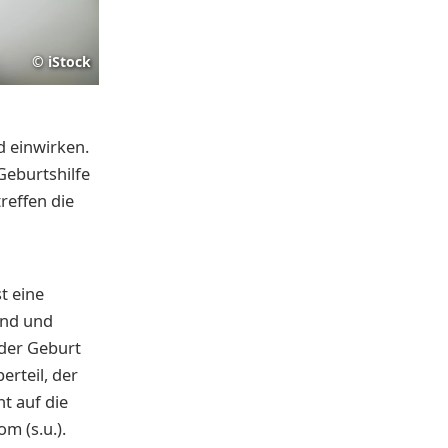
©
iStock
d einwirken.
eburtshilfe
reffen die
t eine
rund und
 der Geburt
erteil, der
t auf die
m (s.u.).