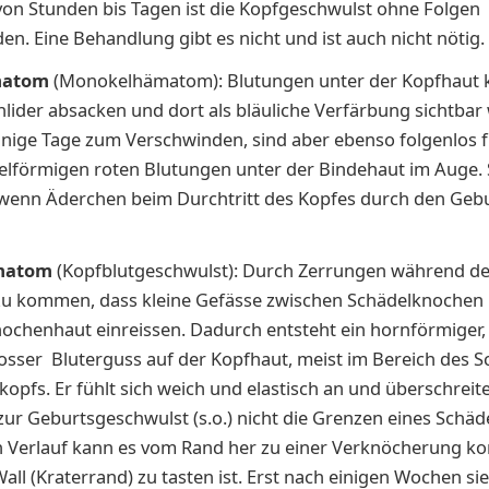
on Stunden bis Tagen ist die Kopfgeschwulst ohne Folgen
n. Eine Behandlung gibt es nicht und ist auch nicht nötig.
matom
(Monokelhämatom): Blutungen unter der Kopfhaut 
nlider absacken und dort als bläuliche Verfärbung sichtbar
nige Tage zum Verschwinden, sind aber ebenso folgenlos 
helförmigen roten Blutungen unter der Bindehaut im Auge. 
 wenn Äderchen beim Durchtritt des Kopfes durch den Geb
matom
(Kopfblutgeschwulst): Durch Zerrungen während de
zu kommen, dass kleine Gefässe zwischen Schädelknochen
ochenhaut einreissen. Dadurch entsteht ein hornförmiger, 
sser Bluterguss auf der Kopfhaut, meist im Bereich des Sc
kopfs. Er fühlt sich weich und elastisch an und überschreit
ur Geburtsgeschwulst (s.o.) nicht die Grenzen eines Schä
n Verlauf kann es vom Rand her zu einer Verknöcherung 
 Wall (Kraterrand) zu tasten ist. Erst nach einigen Wochen s