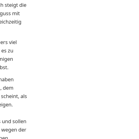
 steigt die
rguss mit
ichzeitig
rs viel
 es zu
inigen
bst.
 haben
l, dem
scheint, als
eigen.
 und sollen
s wegen der
nen.