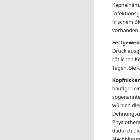
Kephalhämat
Infektionsg
frischem Bl
vorhanden.
Fettgeweb
Druck ausg
rötlichen K
Tagen. Sie 
Kopfnicke
häufiger e
sogenannten
würden dies
Dehnungsübu
Physiothera
dadurch die
Nachblutun