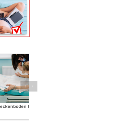
〈
〉
eckenboden bei der Geburt
Wann mit dem Schoppen
stoppen?