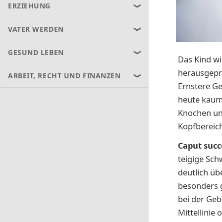
ERZIEHUNG
VATER WERDEN
GESUND LEBEN
Das Kind w
herausgepre
ARBEIT, RECHT UND FINANZEN
Ernstere G
heute kaum 
Knochen un
Kopfbereich
Caput suc
teigige Sch
deutlich üb
besonders g
bei der Geb
Mittellinie