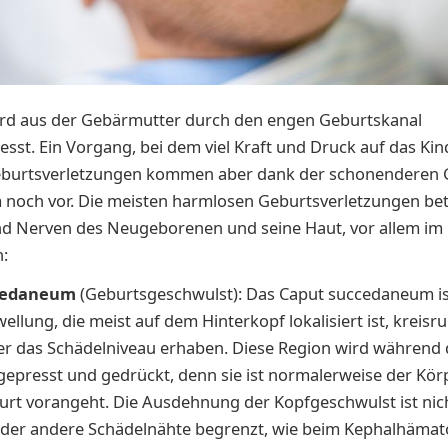
ird aus der Gebärmutter durch den engen Geburtskanal
sst. Ein Vorgang, bei dem viel Kraft und Druck auf das Kin
eburtsverletzungen kommen aber dank der schonenderen G
noch vor. Die meisten harmlosen Geburtsverletzungen bet
d Nerven des Neugeborenen und seine Haut, vor allem im
:
cedaneum
(Geburtsgeschwulst): Das Caput succedaneum is
wellung, die meist auf dem Hinterkopf lokalisiert ist, kreis
er das Schädelniveau erhaben. Diese Region wird während
epresst und gedrückt, denn sie ist normalerweise der Körp
urt vorangeht. Die Ausdehnung der Kopfgeschwulst ist nich
 oder andere Schädelnähte begrenzt, wie beim Kephalhämato