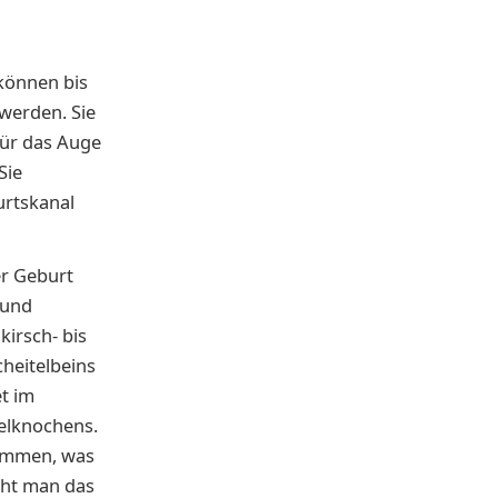
können bis
 werden. Sie
für das Auge
Sie
urtskanal
r Geburt
 und
kirsch- bis
heitelbeins
et im
delknochens.
kommen, was
ieht man das