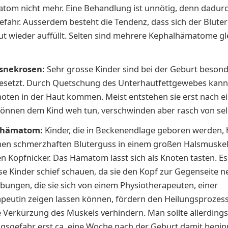
om nicht mehr. Eine Behandlung ist unnötig, denn dadurch
efahr. Ausserdem besteht die Tendenz, dass sich der Blute
ut wieder auffüllt. Selten sind mehrere Kephalhämatome gle
snekrosen:
Sehr grosse Kinder sind bei der Geburt besonde
esetzt. Durch Quetschung des Unterhautfettgewebes kann
noten in der Haut kommen. Meist entstehen sie erst nach e
können dem Kind weh tun, verschwinden aber rasch von sel
rhämatom:
Kinder, die in Beckenendlage geboren werden,
inen schmerzhaften Bluterguss in einem großen Halsmuske
 Kopfnicker. Das Hämatom lässt sich als Knoten tasten. Es 
e Kinder schief schauen, da sie den Kopf zur Gegenseite n
ngen, die sie sich von einem Physiotherapeuten, einer
peutin zeigen lassen können, fördern den Heilungsprozess
 Verkürzung des Muskels verhindern. Man sollte allerding
gsgefahr erst ca. eine Woche nach der Geburt damit begin