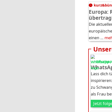
kurz&bün
Europa: 
übertrag
Die aktuelle
europäische
einen …
me
Unser
Whatsapp
WhatsAp
Lass dich 
inspirieren
zu Schwang
als Frau b
Jetzt folg