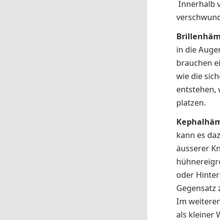
Innerhalb v
verschwunde
Brillenhä
in die Auge
brauchen ei
wie die sic
entstehen,
platzen.
Kephalhä
kann es da
äusserer Kn
hühnereigro
oder Hinter
Gegensatz z
Im weitere
als kleiner