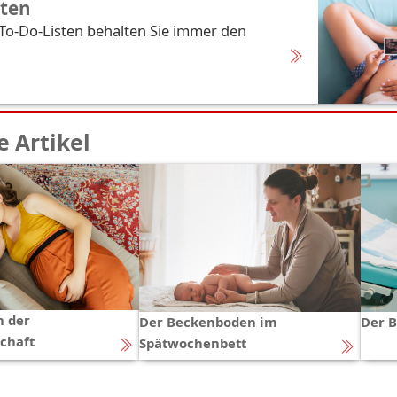
sten
 To-Do-Listen behalten Sie immer den
 Artikel
n der
Der Beckenboden im
Der B
chaft
Spätwochenbett