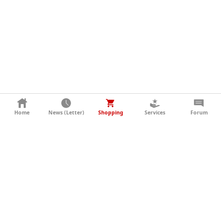
KONTAKT
Home
News (Letter)
Shopping
Services
Forum
AGB
DATENSCHUTZ
SOCIAL MEDIA
IMPRESSUM
WERBUNG
NEWSLETTER