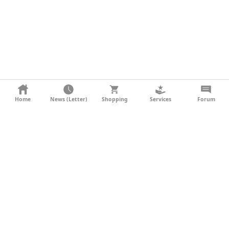
KONTAKT
Home
News (Letter)
Shopping
Services
Forum
AGB
DATENSCHUTZ
SOCIAL MEDIA
IMPRESSUM
WERBUNG
NEWSLETTER