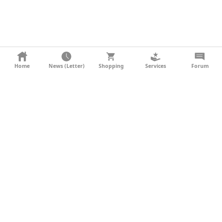
KONTAKT
Home
News (Letter)
Shopping
Services
Forum
AGB
DATENSCHUTZ
SOCIAL MEDIA
IMPRESSUM
WERBUNG
NEWSLETTER